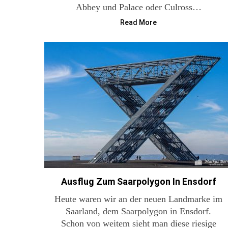
Abbey und Palace oder Culross…
S
e
Read More
a
r
c
h
f
o
r
:
Ausflug Zum Saarpolygon In Ensdorf
Heute waren wir an der neuen Landmarke im
Saarland, dem Saarpolygon in Ensdorf.
Schon von weitem sieht man diese riesige