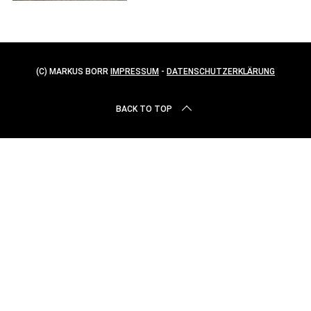
c
h
f
o
r
(C) MARKUS BORR
IMPRESSUM
-
DATENSCHUTZERKLÄRUNG
:
BACK TO TOP