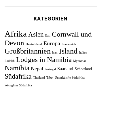
KATEGORIEN
Afrika
Cornwall und
Asien
Bali
Devon
Europa
Deutschland
Frankreich
Großbritannien
Island
Iran
Italien
Lodges in Namibia
Ladakh
Myanmar
Namibia
Nepal
Saarland
Schottland
Portugal
Südafrika
Thailand
Tibet
Unterkünfte Südafrika
Weingüter Südafrika