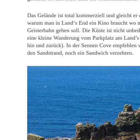
Das Gelände ist total kommerziell und gleicht e
warum man in Land‘s End ein Kino braucht wo ma
Geisterbahn gehen soll. Die Küste ist nicht unbe
S
e
eine kleine Wanderung vom Parkplatz am Land’s
a
hin und zurück). In der Sennen Cove empfehlen w
r
den Sandstrand, noch ein Sandwich verzehren.
c
h
f
o
r
: