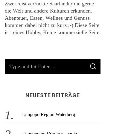
Zwei reiseverrückte Saarländer die gerne
die Welt und andere Kulturen erkunden.
Abenteuer, Essen, Wellnes und Genuss
kommen dabei nicht zu kurz ;-) Diese Seite
ist reines Hobby. Keine kommerzielle Seite
S
S
e
E
A
a
R
C
r
H
c
NEUESTE BEITRÄGE
h
f
o
Limpopo Region Waterberg
r
:
Limpopo und Soutpansberge