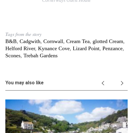
Cornerways Guest House
Tags from the story
B&B
,
Cadgwith
,
Cornwall
,
Cream Tea
,
glotted Cream
,
Helford River
,
Kynance Cove
,
Lizard Point
,
Penzance
,
Scones
,
Trebah Gardens
You may also like