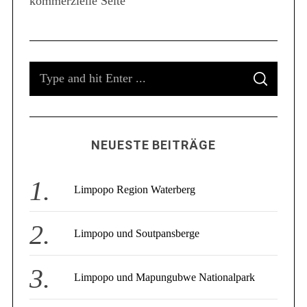
kommerzielle Seite
S
S
e
E
A
a
R
C
r
H
c
NEUESTE BEITRÄGE
h
f
o
Limpopo Region Waterberg
r
:
Limpopo und Soutpansberge
Limpopo und Mapungubwe Nationalpark