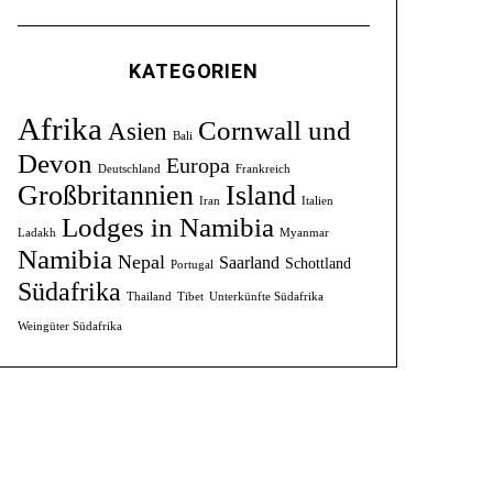
KATEGORIEN
Afrika
Cornwall und
Asien
Bali
Devon
Europa
Deutschland
Frankreich
Großbritannien
Island
Iran
Italien
Lodges in Namibia
Ladakh
Myanmar
Namibia
Nepal
Saarland
Schottland
Portugal
Südafrika
Thailand
Tibet
Unterkünfte Südafrika
Weingüter Südafrika