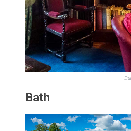
Dun
Bath