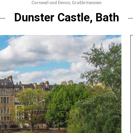
Cornwall und Devon
,
Großbritannien
Dunster Castle, Bath