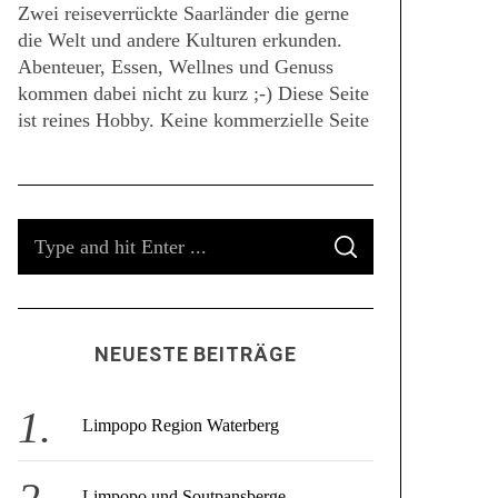
Zwei reiseverrückte Saarländer die gerne
die Welt und andere Kulturen erkunden.
Abenteuer, Essen, Wellnes und Genuss
kommen dabei nicht zu kurz ;-) Diese Seite
ist reines Hobby. Keine kommerzielle Seite
S
S
e
E
A
a
R
C
r
H
c
NEUESTE BEITRÄGE
h
f
o
Limpopo Region Waterberg
r
:
Limpopo und Soutpansberge