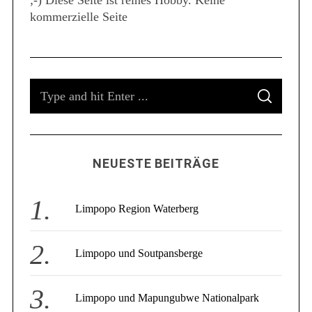
;-) Diese Seite ist reines Hobby. Keine
S
kommerzielle Seite
e
a
r
c
h
S
f
S
e
o
E
A
a
r
R
C
:
r
H
c
NEUESTE BEITRÄGE
h
f
o
Limpopo Region Waterberg
r
:
Limpopo und Soutpansberge
Limpopo und Mapungubwe Nationalpark