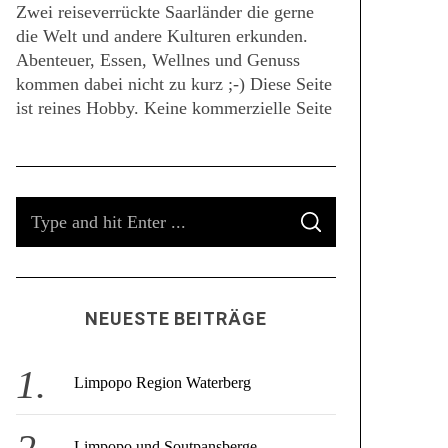
Zwei reiseverrückte Saarländer die gerne
die Welt und andere Kulturen erkunden.
Abenteuer, Essen, Wellnes und Genuss
kommen dabei nicht zu kurz ;-) Diese Seite
ist reines Hobby. Keine kommerzielle Seite
S
S
e
E
A
a
R
C
r
H
c
NEUESTE BEITRÄGE
h
f
o
Limpopo Region Waterberg
r
:
Limpopo und Soutpansberge