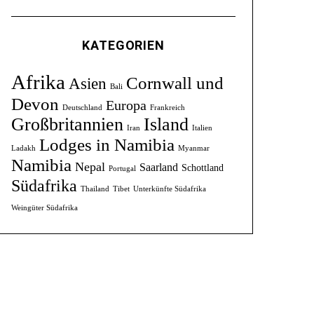
KATEGORIEN
Afrika
Cornwall und
Asien
Bali
Devon
Europa
Deutschland
Frankreich
Großbritannien
Island
Iran
Italien
Lodges in Namibia
Ladakh
Myanmar
Namibia
Nepal
Saarland
Schottland
Portugal
Südafrika
Thailand
Tibet
Unterkünfte Südafrika
Weingüter Südafrika