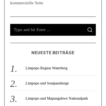
kommerzielle Seite
S
e
a
r
c
S
h
f
S
e
E
o
A
a
R
r
C
r
:
H
c
NEUESTE BEITRÄGE
h
f
o
Limpopo Region Waterberg
r
:
Limpopo und Soutpansberge
Limpopo und Mapungubwe Nationalpark