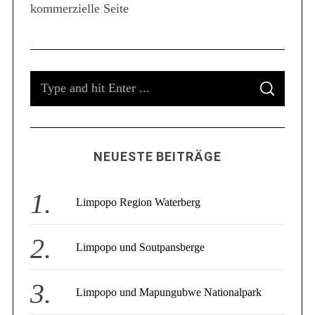
kommerzielle Seite
S
e
a
r
c
S
h
f
S
e
E
o
A
a
R
r
C
r
:
H
c
NEUESTE BEITRÄGE
h
f
o
Limpopo Region Waterberg
r
:
Limpopo und Soutpansberge
Limpopo und Mapungubwe Nationalpark