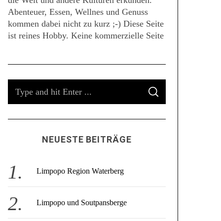
die Welt und andere Kulturen erkunden.
Abenteuer, Essen, Wellnes und Genuss
kommen dabei nicht zu kurz ;-) Diese Seite
ist reines Hobby. Keine kommerzielle Seite
S
S
e
E
A
a
R
C
r
H
c
NEUESTE BEITRÄGE
h
f
o
Limpopo Region Waterberg
r
:
Limpopo und Soutpansberge