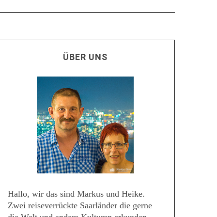
ÜBER UNS
Hallo, wir das sind Markus und Heike.
Zwei reiseverrückte Saarländer die gerne