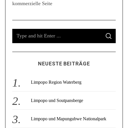
kommerzielle Seite
S
e
a
r
c
S
h
f
S
e
E
o
A
a
R
r
C
r
:
H
c
NEUESTE BEITRÄGE
h
f
o
Limpopo Region Waterberg
r
:
Limpopo und Soutpansberge
Limpopo und Mapungubwe Nationalpark