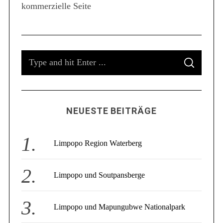
kommerzielle Seite
S
e
a
r
c
S
h
f
S
e
E
o
A
a
R
r
C
r
:
H
c
NEUESTE BEITRÄGE
h
f
o
Limpopo Region Waterberg
r
:
Limpopo und Soutpansberge
Limpopo und Mapungubwe Nationalpark