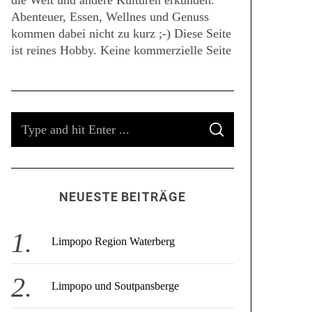
die Welt und andere Kulturen erkunden.
Abenteuer, Essen, Wellnes und Genuss
kommen dabei nicht zu kurz ;-) Diese Seite
ist reines Hobby. Keine kommerzielle Seite
S
S
e
E
A
a
R
C
r
H
c
NEUESTE BEITRÄGE
h
f
o
Limpopo Region Waterberg
r
:
Limpopo und Soutpansberge