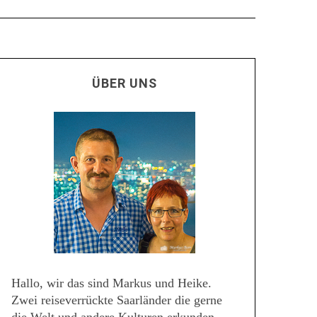
ÜBER UNS
Hallo, wir das sind Markus und Heike.
Zwei reiseverrückte Saarländer die gerne