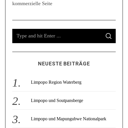
kommerzielle Seite
S
e
a
r
c
S
h
f
S
e
E
o
A
a
R
r
C
r
:
H
c
NEUESTE BEITRÄGE
h
f
o
Limpopo Region Waterberg
r
:
Limpopo und Soutpansberge
Limpopo und Mapungubwe Nationalpark