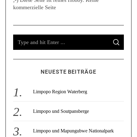
;-) Diese Seite ist reines Hobby. Keine
S
kommerzielle Seite
e
a
r
c
h
S
f
S
e
o
E
A
a
r
R
C
:
r
H
c
NEUESTE BEITRÄGE
h
f
o
Limpopo Region Waterberg
r
:
Limpopo und Soutpansberge
Limpopo und Mapungubwe Nationalpark