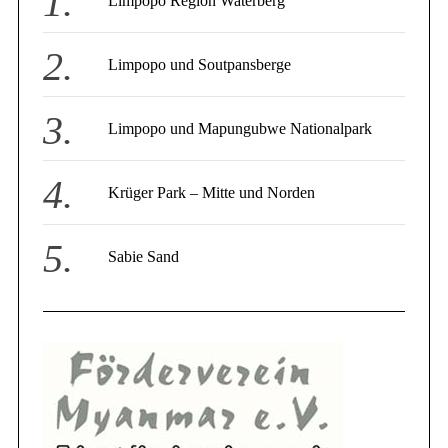
Limpopo Region Waterberg
r
:
Limpopo und Soutpansberge
Limpopo und Mapungubwe Nationalpark
Krüger Park – Mitte und Norden
Sabie Sand