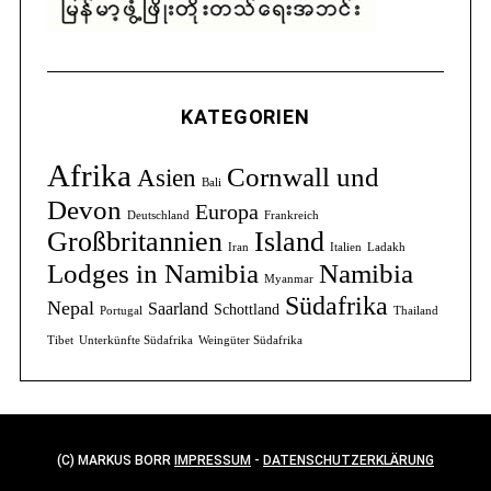
KATEGORIEN
Afrika
Cornwall und
Asien
Bali
Devon
Europa
Deutschland
Frankreich
Großbritannien
Island
Iran
Italien
Ladakh
Lodges in Namibia
Namibia
Myanmar
Südafrika
Nepal
Saarland
Schottland
Portugal
Thailand
Tibet
Unterkünfte Südafrika
Weingüter Südafrika
(C) MARKUS BORR
IMPRESSUM
-
DATENSCHUTZERKLÄRUNG