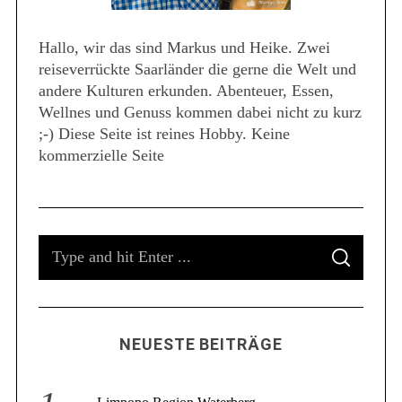
Hallo, wir das sind Markus und Heike. Zwei
reiseverrückte Saarländer die gerne die Welt und
S
andere Kulturen erkunden. Abenteuer, Essen,
e
a
Wellnes und Genuss kommen dabei nicht zu kurz
r
;-) Diese Seite ist reines Hobby. Keine
c
kommerzielle Seite
h
f
o
r
:
S
S
e
E
A
a
R
C
r
H
c
NEUESTE BEITRÄGE
h
f
o