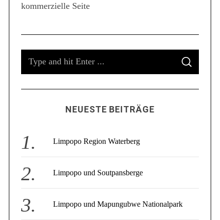
kommerzielle Seite
S
e
a
r
c
S
h
f
S
e
E
o
A
a
R
r
C
r
:
H
c
NEUESTE BEITRÄGE
h
f
o
Limpopo Region Waterberg
r
:
Limpopo und Soutpansberge
Limpopo und Mapungubwe Nationalpark