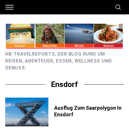
HB-TRAVELREPORTS, DER BLOG RUND UM
REISEN, ABENTEUER, ESSEN, WELLNESS UND
GENUSS.
Ensdorf
Ausflug Zum Saarpolygon In
Ensdorf