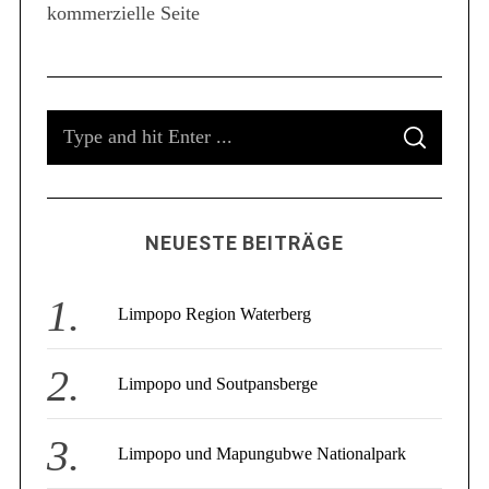
kommerzielle Seite
S
e
a
r
c
S
h
f
S
e
E
o
A
a
R
r
C
r
:
H
c
NEUESTE BEITRÄGE
h
f
o
Limpopo Region Waterberg
r
:
Limpopo und Soutpansberge
Limpopo und Mapungubwe Nationalpark