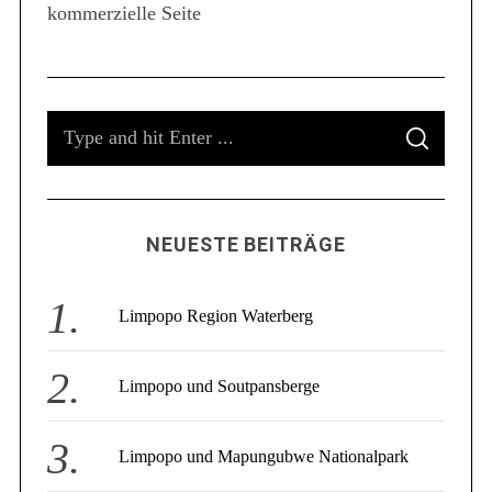
kommerzielle Seite
S
e
a
r
c
S
h
f
S
e
E
o
A
a
R
r
C
r
:
H
c
NEUESTE BEITRÄGE
h
f
o
Limpopo Region Waterberg
r
:
Limpopo und Soutpansberge
Limpopo und Mapungubwe Nationalpark