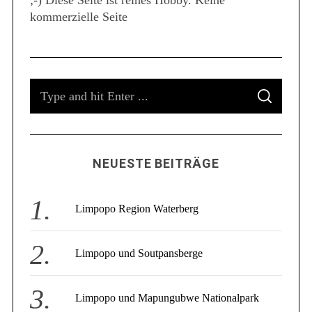
;-) Diese Seite ist reines Hobby. Keine
S
kommerzielle Seite
e
a
r
c
h
S
f
S
e
o
E
A
a
r
R
C
:
r
H
c
NEUESTE BEITRÄGE
h
f
o
Limpopo Region Waterberg
r
:
Limpopo und Soutpansberge
Limpopo und Mapungubwe Nationalpark