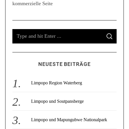
kommerzielle Seite
S
e
a
r
c
S
h
f
S
e
E
o
A
a
R
r
C
r
:
H
c
NEUESTE BEITRÄGE
h
f
o
Limpopo Region Waterberg
r
:
Limpopo und Soutpansberge
Limpopo und Mapungubwe Nationalpark