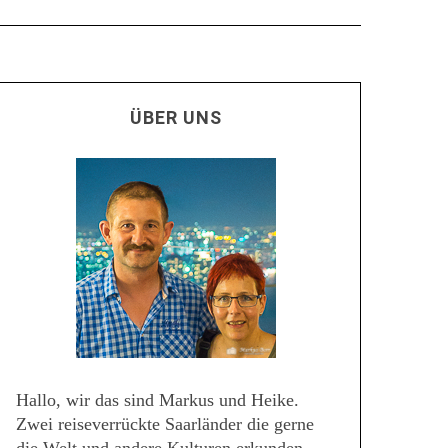
ÜBER UNS
Hallo, wir das sind Markus und Heike.
Zwei reiseverrückte Saarländer die gerne