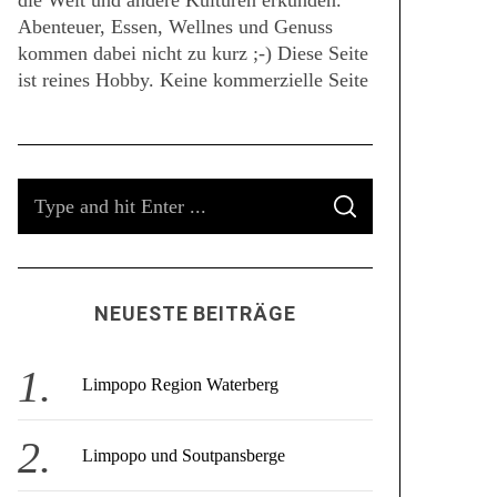
die Welt und andere Kulturen erkunden.
Abenteuer, Essen, Wellnes und Genuss
kommen dabei nicht zu kurz ;-) Diese Seite
ist reines Hobby. Keine kommerzielle Seite
S
S
e
E
A
a
R
C
r
H
c
NEUESTE BEITRÄGE
h
f
o
Limpopo Region Waterberg
r
:
Limpopo und Soutpansberge