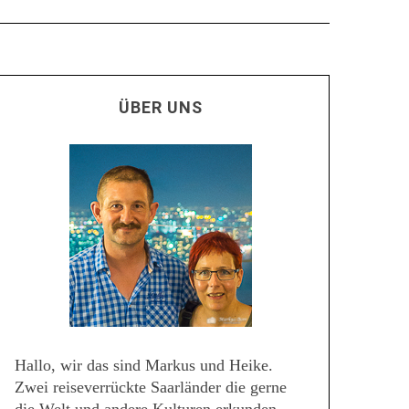
ÜBER UNS
Hallo, wir das sind Markus und Heike.
Zwei reiseverrückte Saarländer die gerne