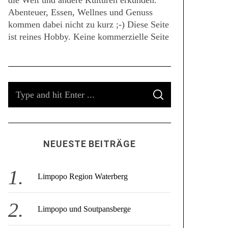
die Welt und andere Kulturen erkunden.
Abenteuer, Essen, Wellnes und Genuss
kommen dabei nicht zu kurz ;-) Diese Seite
ist reines Hobby. Keine kommerzielle Seite
S
S
e
E
A
a
R
C
r
H
c
NEUESTE BEITRÄGE
h
f
o
Limpopo Region Waterberg
r
:
Limpopo und Soutpansberge