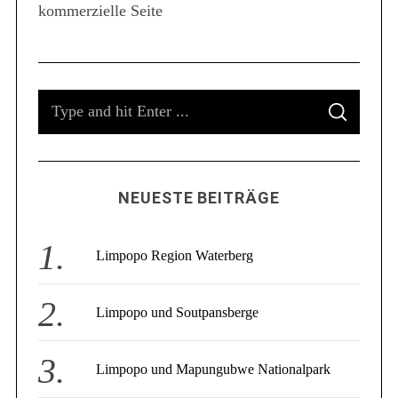
kommerzielle Seite
S
e
a
r
c
S
h
f
S
e
E
o
A
a
R
r
C
r
:
H
c
NEUESTE BEITRÄGE
h
f
o
Limpopo Region Waterberg
r
:
Limpopo und Soutpansberge
Limpopo und Mapungubwe Nationalpark