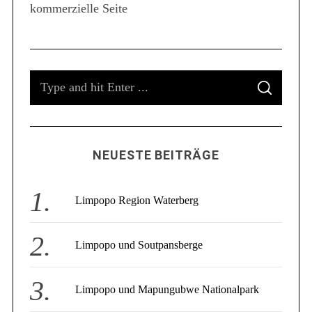
kommerzielle Seite
S
e
a
r
c
S
h
f
S
e
E
o
A
a
R
r
C
r
:
H
c
NEUESTE BEITRÄGE
h
f
o
Limpopo Region Waterberg
r
:
Limpopo und Soutpansberge
Limpopo und Mapungubwe Nationalpark