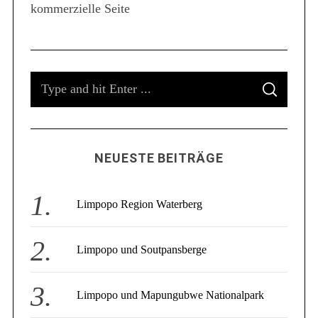
kommerzielle Seite
S
e
a
r
c
S
h
f
S
e
E
o
A
a
R
r
C
r
:
H
c
NEUESTE BEITRÄGE
h
f
o
Limpopo Region Waterberg
r
:
Limpopo und Soutpansberge
Limpopo und Mapungubwe Nationalpark