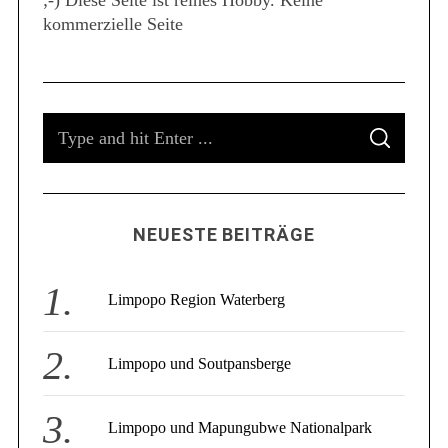
;-) Diese Seite ist reines Hobby. Keine
S
kommerzielle Seite
e
a
r
c
h
S
f
S
e
o
E
A
a
r
R
C
:
r
H
c
NEUESTE BEITRÄGE
h
f
o
Limpopo Region Waterberg
r
:
Limpopo und Soutpansberge
Limpopo und Mapungubwe Nationalpark