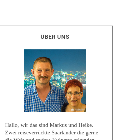
ÜBER UNS
Hallo, wir das sind Markus und Heike.
Zwei reiseverrückte Saarländer die gerne