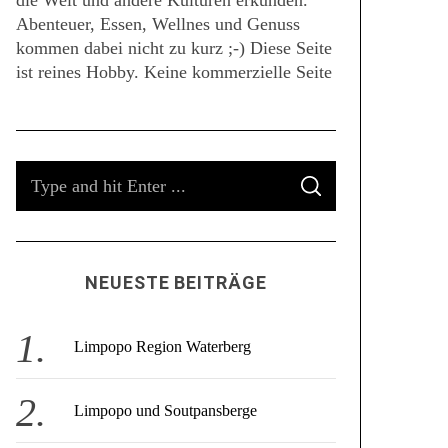
die Welt und andere Kulturen erkunden.
Abenteuer, Essen, Wellnes und Genuss
kommen dabei nicht zu kurz ;-) Diese Seite
ist reines Hobby. Keine kommerzielle Seite
S
S
e
E
A
a
R
C
r
H
c
NEUESTE BEITRÄGE
h
f
o
Limpopo Region Waterberg
r
:
Limpopo und Soutpansberge