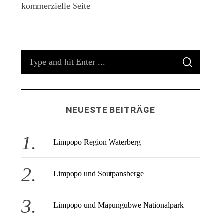
kommerzielle Seite
S
e
a
r
c
S
h
f
S
e
E
o
A
a
R
r
C
r
:
H
c
NEUESTE BEITRÄGE
h
f
o
Limpopo Region Waterberg
r
:
Limpopo und Soutpansberge
Limpopo und Mapungubwe Nationalpark