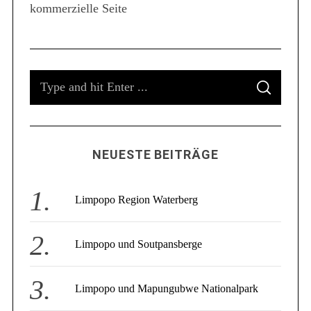
kommerzielle Seite
S
e
a
r
c
S
h
f
S
e
E
o
A
a
R
r
C
r
:
H
c
NEUESTE BEITRÄGE
h
f
o
Limpopo Region Waterberg
r
:
Limpopo und Soutpansberge
Limpopo und Mapungubwe Nationalpark