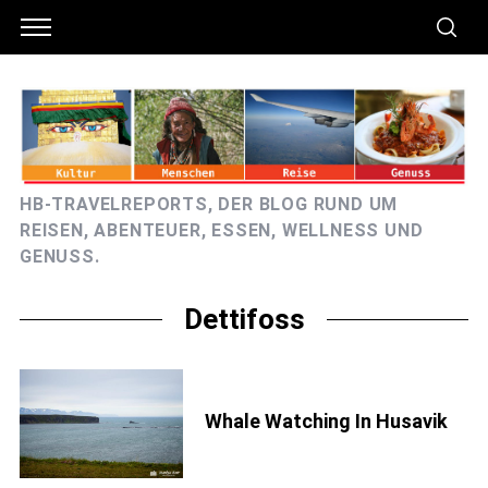
HB-TRAVELREPORTS, DER BLOG RUND UM
REISEN, ABENTEUER, ESSEN, WELLNESS UND
GENUSS.
Dettifoss
Whale Watching In Husavik